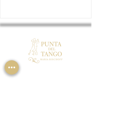
Maria Bischoff
Tango Argentino
|
Bachata
|
Kurse
|
Tanzabende
Im Seerich 24a • 64839 Münster
Telefon: +49 176 21498787
E-Mail: allumfassend@web.de
Besuche uns auf: