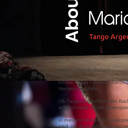
About me
Mari
Tango Arge
Schön, dass du da bist!
Ich bin Maria – leidenschaftli
Herzens versteht.
Ob Tango Argentino oder Bach
echte Freude an der Bewegun
In meinem Unterricht begegne 
egal, ob du gerade anfängst o