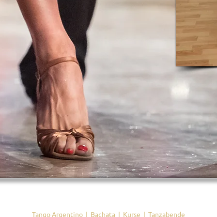
Maria Bischoff
Tango Argentino
|
Bachata
|
Kurse
|
Tanzabende