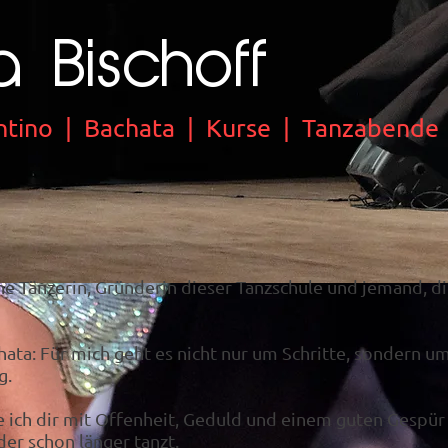
a Bischoff
ntino | Bachata | Kurse | Tanzabende
che Tänzerin, Gründerin dieser Tanzschule und jemand, d
ata: Für mich geht es nicht nur um Schritte, sondern 
g.
ich dir mit Offenheit, Geduld und einem guten Gespür f
der schon länger tanzt.